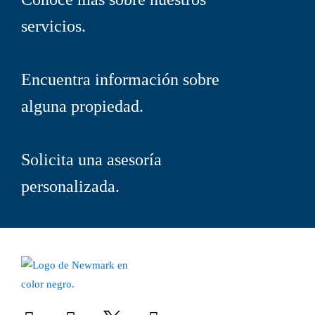
servicios.
Encuentra información sobre
alguna propiedad.
Solicita una as
e
soría
personalizada.
L
I
F