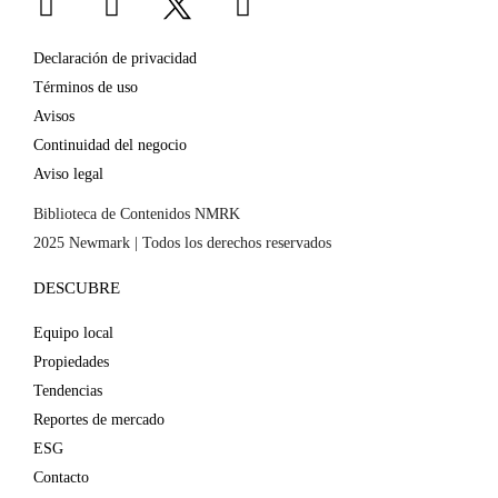
i
n
a
n
s
c
Declaración de privacidad
k
t
e
Términos de uso
e
a
b
Avisos
d
g
o
Continuidad del negocio
i
r
o
Aviso legal
n
a
k
m
Biblioteca de Contenidos NMRK
2025 Newmark | Todos los derechos reservados
DESCUBRE
Equipo local
Propiedades
Tendencias
Reportes de mercado
ESG
Contacto