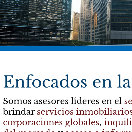
Enfocados en la
Reporte del me
Somos asesores líderes en el
s
2026
brindar
servicios inmobiliarios
corporaciones globales
,
inquil
Nuestro reporte de mercado inmobiliario, 
dinamismo del sector industrial que te per