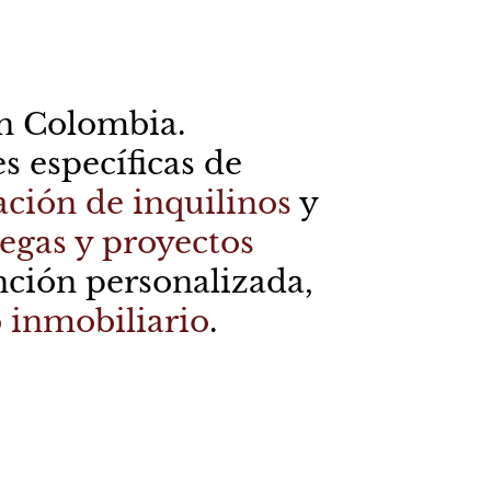
n Colombia.
s específicas de
ación de inquilinos
y
egas
y
proyectos
nción personalizada,
o inmobiliario
.