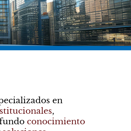
ogotá 1S
specializados en
stitucionales
,
ofundo
conocimiento
icadores clave sobre el
ra optimizar tus inversiones.