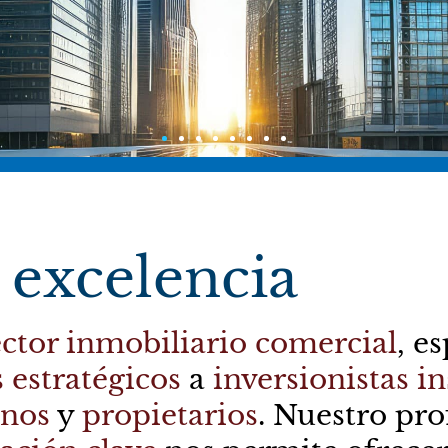
 excelencia
rcado industrial B
ector inmobiliario comercial
, e
 estratégicos
a
inversionistas in
inos
y
propietarios
. Nuestro pr
enfocado en bodegas clase A, contiene insights e ind
mitirán tomar decisiones estratégicas informadas pa